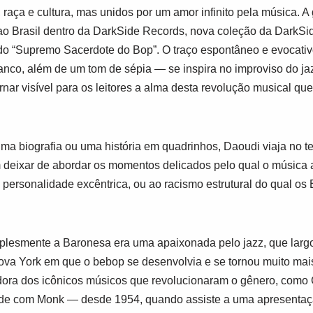
 raça e cultura, mas unidos por um amor infinito pela música. A
o Brasil dentro da DarkSide Records, nova coleção da DarkSid
 do “Supremo Sacerdote do Bop”. O traço espontâneo e evocati
branco, além de um tom de sépia — se inspira no improviso do j
nar visível para os leitores a alma desta revolução musical que
ma biografia ou uma história em quadrinhos, Daoudi viaja no 
eixar de abordar os momentos delicados pelo qual o música a
 personalidade excêntrica, ou ao racismo estrutural do qual os
plesmente a Baronesa era uma apaixonada pelo jazz, que largou
Nova York em que o bebop se desenvolvia e se tornou muito m
ora dos icônicos músicos que revolucionaram o gênero, como C
ade com Monk — desde 1954, quando assiste a uma apresentaçã