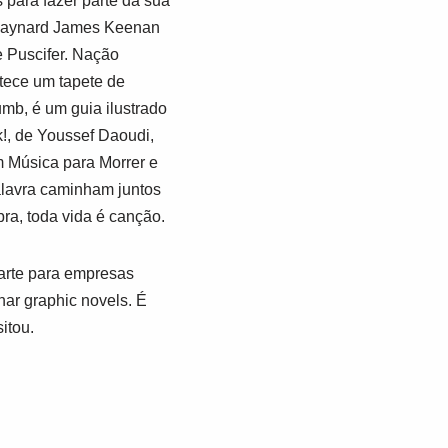
 para fazer parte da sua
de Maynard James Keenan
e Puscifer. Nação
tece um tapete de
mb, é um guia ilustrado
k!, de Youssef Daoudi,
m Música para Morrer e
alavra caminham juntos
ra, toda vida é canção.
 arte para empresas
ar graphic novels. É
itou.