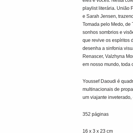
eles e vocês. Nesta col
playlist literária. Uni
e Sarah Jensen, trazendo
Tomada pelo Medo, de T
sonhos sombrios e visõe
que revive os espíritos
desenha a sinfonia visu
Renascer, Valzhyna Mor
em nosso mundo, toda ob
Youssef Daoudi é quadri
multinacionais de propa
um viajante inveterado,
352 páginas
16 x 3 x 23 cm