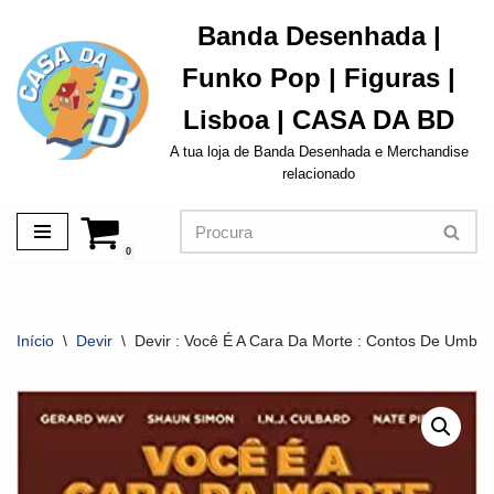
Banda Desenhada |
Avançar
Funko Pop | Figuras |
para
o
Lisboa | CASA DA BD
conteúdo
A tua loja de Banda Desenhada e Merchandise
relacionado
0
Início
\
Devir
\
Devir : Você É A Cara Da Morte : Contos De Umbre