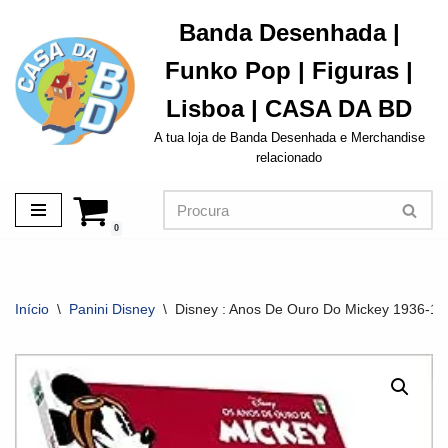
Banda Desenhada |
Avançar
Funko Pop | Figuras |
para
o
Lisboa | CASA DA BD
conteúdo
A tua loja de Banda Desenhada e Merchandise
relacionado
0
Início
\
Panini Disney
\
Disney : Anos De Ouro Do Mickey 1936-1937