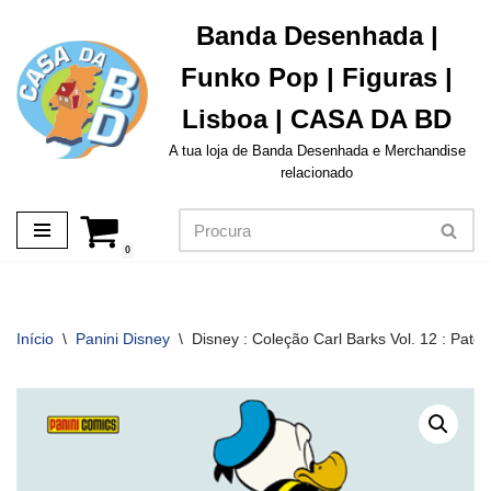
Banda Desenhada |
Avançar
Funko Pop | Figuras |
para
o
Lisboa | CASA DA BD
conteúdo
A tua loja de Banda Desenhada e Merchandise
relacionado
0
Início
\
Panini Disney
\
Disney : Coleção Carl Barks Vol. 12 : Pato 