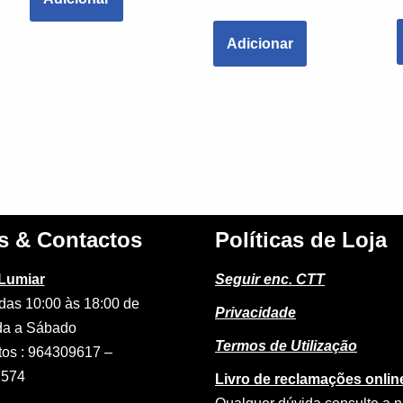
Adicionar
s & Contactos
Políticas de Loja
 Lumiar
Seguir enc. CTT
das 10:00 às 18:00 de
Privacidade
a a Sábado
Termos de Utilização
tos : 964309617 –
2574
Livro de reclamações onlin