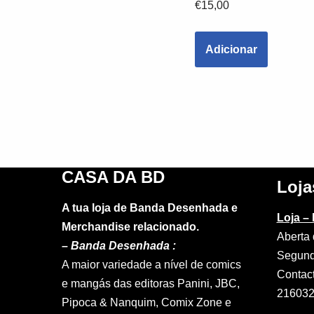
€
15,00
Adicionar
CASA DA BD
Loja
A tua loja de Banda Desenhada e
Loja –
Merchandise relacionado.
Aberta 
–
Banda Desenhada :
Segund
A maior variedade a nível de comics
Contac
e mangás das editoras Panini, JBC,
21603
Pipoca & Nanquim, Comix Zone e