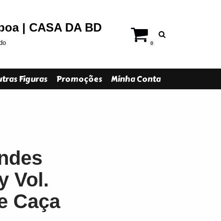
sboa | CASA DA BD
do
0
tras Figuras
Promoções
Minha Conta
andes
 Vol.
de Caça