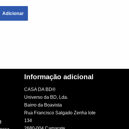
Adicionar
Informação adicional
CASA DA BD®
Universo da BD, Lda.
Bairro da Boavista
Rua Francisco Salgado Zenha lote
134
e
2680-004 Camarate