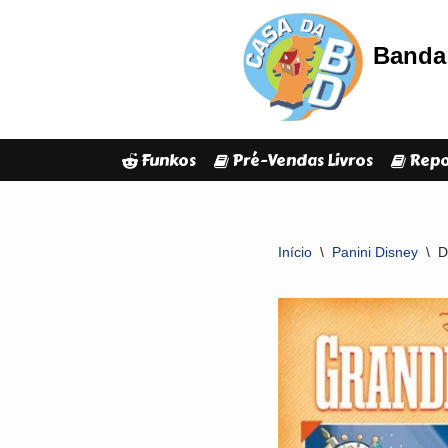
Banda 
Avançar
para
o
conteúdo
Funkos
Pré-Vendas Livros
Repo
Início
\
Panini Disney
\
D