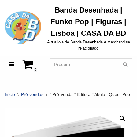
Banda Desenhada |
Avançar
Funko Pop | Figuras |
para
o
Lisboa | CASA DA BD
conteúdo
A tua loja de Banda Desenhada e Merchandise
relacionado
0
Início
\
Pré-vendas
\
* Pré-Venda * Editora Tábula : Queer Pop : 