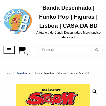
Banda Desenhada |
Avançar
Funko Pop | Figuras |
para
o
Lisboa | CASA DA BD
conteúdo
A tua loja de Banda Desenhada e Merchandise
relacionado
0
Início
\
Tundra
\
Editora Tundra : Storm Integral Vol. 01