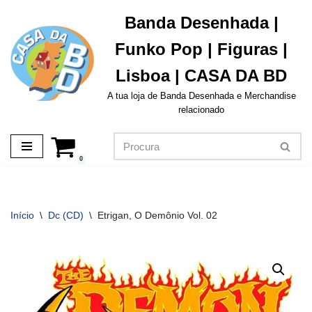
Banda Desenhada |
Avançar
Funko Pop | Figuras |
para
o
Lisboa | CASA DA BD
conteúdo
A tua loja de Banda Desenhada e Merchandise
relacionado
0
Início
\
Dc (CD)
\
Etrigan, O Demônio Vol. 02