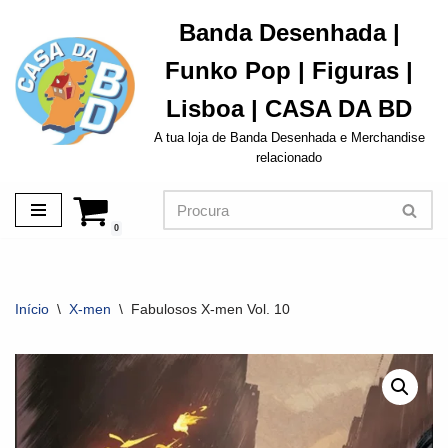
Banda Desenhada |
Avançar
Funko Pop | Figuras |
para
o
Lisboa | CASA DA BD
conteúdo
A tua loja de Banda Desenhada e Merchandise
relacionado
0
Início
\
X-men
\
Fabulosos X-men Vol. 10