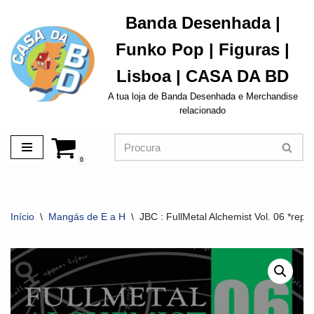
Banda Desenhada |
Avançar
Funko Pop | Figuras |
para
o
Lisboa | CASA DA BD
conteúdo
A tua loja de Banda Desenhada e Merchandise
relacionado
0
Início
\
Mangás de E a H
\
JBC : FullMetal Alchemist Vol. 06 *repo