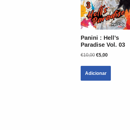
Panini : Hell’s
Paradise Vol. 03
€
10,00
€
5,00
Adicionar