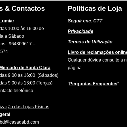
s & Contactos
Políticas de Loja
 Lumiar
Seguir enc. CTT
das 10:00 às 18:00 de
Privacidade
a a Sábado
Termos de Utilização
tos : 964309617 –
2574
Livro de reclamações onlin
Qualquer dúvida consulte a 
 Mercado de Santa Clara
página
das 9:00 às 16:00 (Sábados)
das 9:00 às 13:00 (Terças)
“
Perguntas Frequentes
“
tacto telefónico
ização das Lojas Físicas
geral
abd@casadabd.com