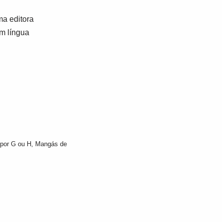
a editora
em língua
por G ou H
,
Mangás de