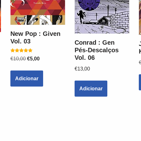
New Pop : Given
Vol. 03
Conrad : Gen
Pés-Descalços
Vol. 06
Avaliação
€
10,00
€
5,00
5.00
de 5
€
13,00
Adicionar
Adicionar