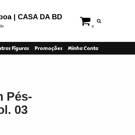
sboa | CASA DA BD
do
0
tras Figuras
Promoções
Minha Conta
n Pés-
l. 03