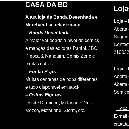
CASA DA BD
Loja
A tua loja de Banda Desenhada e
Loja –
Merchandise relacionado.
Aberta 
–
Banda Desenhada :
Segund
A maior variedade a nível de comics
Contac
e mangás das editoras Panini, JBC,
21603
Pipoca & Nanquim, Comix Zone e
muitas outras.
Loja –
– Funko Pops :
Aberta 
Muitas centenas de pops diferentes
Aberta 
e tudo disponível em stock.
Sem con
– Outras Figuras
Desde Diamond, Mcfarlane, Neca,
–
Local
Mezco, Mcfarlane, Storm, etc.
E-mail 
casad