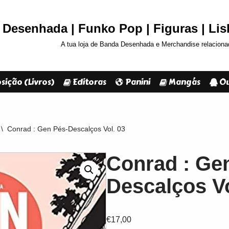
Desenhada | Funko Pop | Figuras | Li
A tua loja de Banda Desenhada e Merchandise relaciona
sição (Livros)
Editoras
Panini
Mangás
Ou
\
Conrad : Gen Pés-Descalços Vol. 03
Conrad : Ge
Descalços Vo
€
17,00