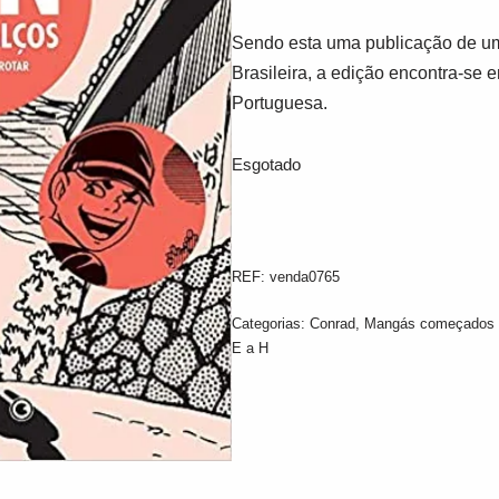
Sendo esta uma publicação de um
Brasileira, a edição encontra-se 
Portuguesa.
Esgotado
REF:
venda0765
Categorias:
Conrad
,
Mangás começados 
E a H