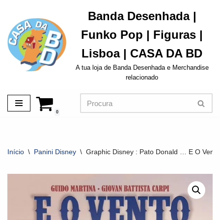
Banda Desenhada |
Avançar
Funko Pop | Figuras |
para
o
Lisboa | CASA DA BD
conteúdo
A tua loja de Banda Desenhada e Merchandise
relacionado
0
Início
\
Panini Disney
\
Graphic Disney : Pato Donald … E O Vent