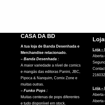
CASA DA BD
Loja
A tua loja de Banda Desenhada e
Loja –
Merchandise relacionado.
Aberta 
–
Banda Desenhada :
Segund
A maior variedade a nível de comics
Contac
e mangás das editoras Panini, JBC,
21603
Pipoca & Nanquim, Comix Zone e
muitas outras.
Loja –
– Funko Pops :
Aberta 
Muitas centenas de pops diferentes
Aberta 
e tudo disponível em stock.