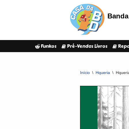
Banda 
Avançar
para
o
conteúdo
Funkos
Pré-Vendas Livros
Repo
Início
\
Hqueria
\
Hqueri