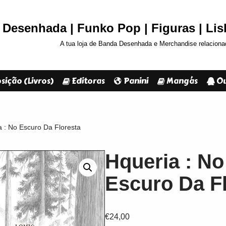
Desenhada | Funko Pop | Figuras | Li
A tua loja de Banda Desenhada e Merchandise relaciona
sição (Livros)
Editoras
Panini
Mangás
Ou
a : No Escuro Da Floresta
Hqueria : No
Escuro Da F
€
24,00