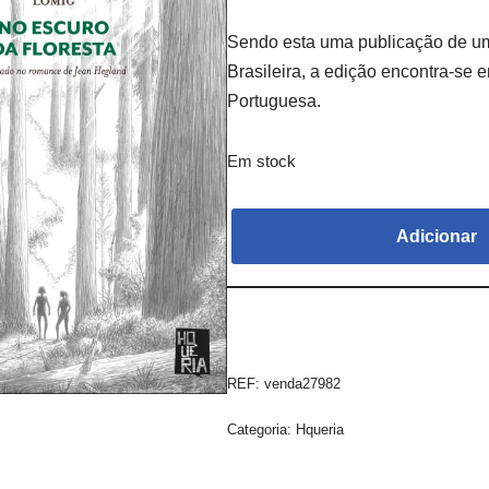
Sendo esta uma publicação de um
Brasileira, a edição encontra-se 
Portuguesa.
Em stock
Adicionar
REF:
venda27982
Categoria:
Hqueria