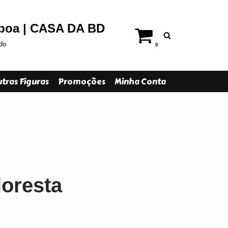
sboa | CASA DA BD
do
0
tras Figuras
Promoções
Minha Conta
loresta