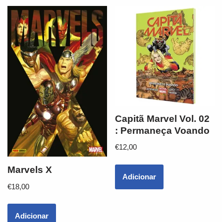
Capitã Marvel Vol. 02
: Permaneça Voando
€
12,00
Marvels X
Adicionar
€
18,00
Adicionar