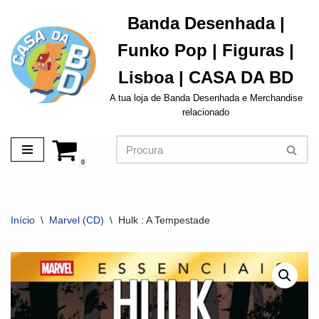
Banda Desenhada |
Avançar
Funko Pop | Figuras |
para
o
Lisboa | CASA DA BD
conteúdo
A tua loja de Banda Desenhada e Merchandise
relacionado
0
Início
\
Marvel (CD)
\
Hulk : A Tempestade