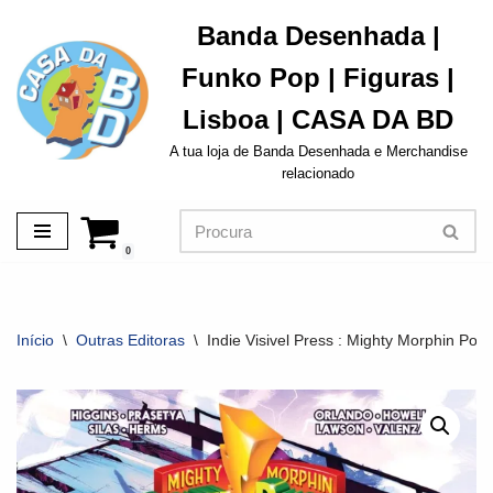
Banda Desenhada |
Avançar
Funko Pop | Figuras |
para
o
Lisboa | CASA DA BD
conteúdo
A tua loja de Banda Desenhada e Merchandise
relacionado
0
Início
\
Outras Editoras
\
Indie Visivel Press : Mighty Morphin Pow