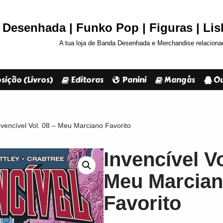
Desenhada | Funko Pop | Figuras | Li
A tua loja de Banda Desenhada e Merchandise relaciona
sição (Livros)
Editoras
Panini
Mangás
Ou
nvencível Vol. 08 – Meu Marciano Favorito
Invencível Vo
Meu Marcia
Favorito