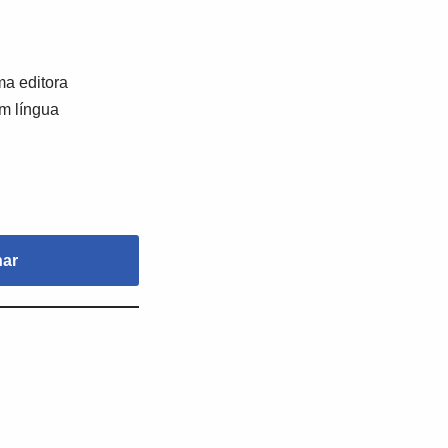
a editora
em língua
nar