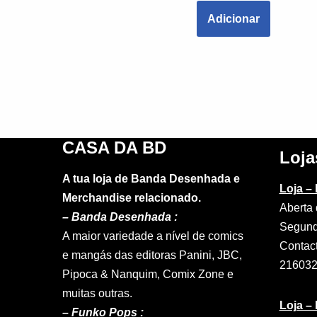
Adicionar
CASA DA BD
Loja
A tua loja de Banda Desenhada e
Loja –
Merchandise relacionado.
Aberta 
–
Banda Desenhada :
Segund
A maior variedade a nível de comics
Contac
e mangás das editoras Panini, JBC,
21603
Pipoca & Nanquim, Comix Zone e
muitas outras.
Loja –
– Funko Pops :