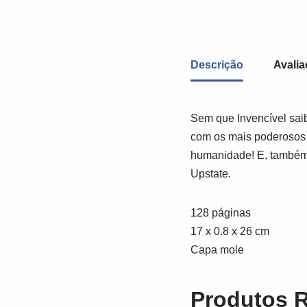
Descrição
Avalia
Sem que Invencível sai
com os mais poderosos d
humanidade! E, também
Upstate.
128 páginas
17 x 0.8 x 26 cm
Capa mole
Produtos 