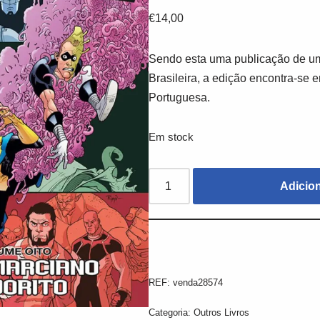
€
14,00
Sendo esta uma publicação de um
Brasileira, a edição encontra-se 
Portuguesa.
Em stock
Adicio
REF:
venda28574
Categoria:
Outros Livros