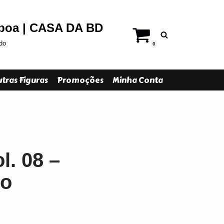
sboa | CASA DA BD
do
0
tras Figuras
Promoções
Minha Conta
l. 08 –
no