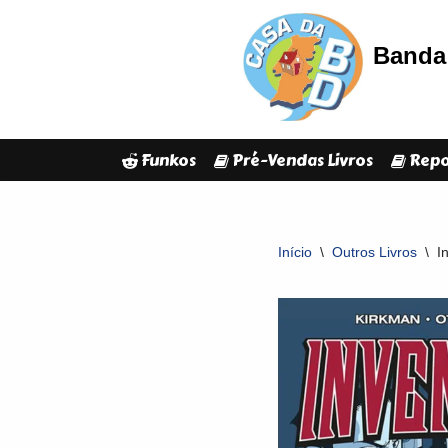
Banda 
Avançar
para
o
conteúdo
Funkos
Pré-Vendas Livros
Repo
Início
\
Outros Livros
\
I