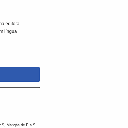
a editora
em língua
r S
,
Mangás de P a S