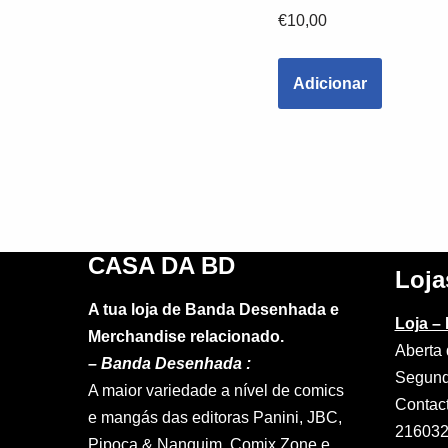
€
10,00
Adicionar
CASA DA BD
Loja
A tua loja de Banda Desenhada e
Loja –
Merchandise relacionado.
Aberta 
–
Banda Desenhada :
Segund
A maior variedade a nível de comics
Contac
e mangás das editoras Panini, JBC,
21603
Pipoca & Nanquim, Comix Zone e