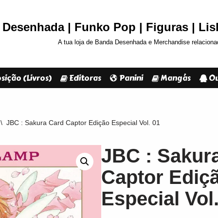
Desenhada | Funko Pop | Figuras | Li
A tua loja de Banda Desenhada e Merchandise relaciona
sição (Livros)
Editoras
Panini
Mangás
Ou
\
JBC : Sakura Card Captor Edição Especial Vol. 01
JBC : Sakur
Captor Ediç
Especial Vol