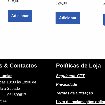
€
18,00
€
24,00
Adicionar
Adicionar
s & Contactos
Políticas de Loja
 Lumiar
Seguir enc. CTT
das 10:00 às 18:00 de
Privacidade
a a Sábado
Termos de Utilização
tos : 964309617 –
2574
Livro de reclamações onlin