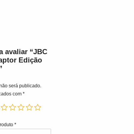
a avaliar “JBC
aptor Edição
”
não será publicado.
rcados com
*
produto
*