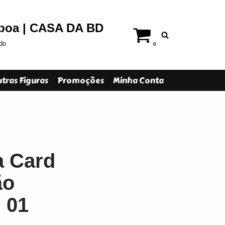
sboa | CASA DA BD
do
0
tras Figuras
Promoções
Minha Conta
a Card
ão
. 01