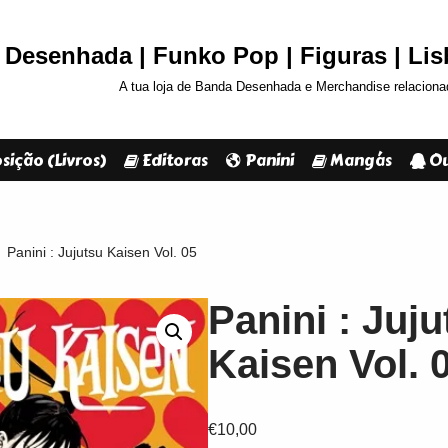
Desenhada | Funko Pop | Figuras | Li
A tua loja de Banda Desenhada e Merchandise relaciona
sição (Livros)
Editoras
Panini
Mangás
Ou
Panini : Jujutsu Kaisen Vol. 05
Panini : Juju
Kaisen Vol. 
€
10,00