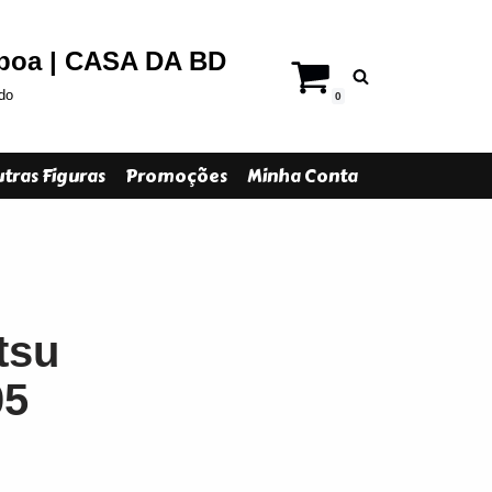
sboa | CASA DA BD
do
0
tras Figuras
Promoções
Minha Conta
tsu
05