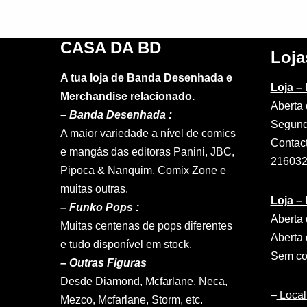
CASA DA BD
Loja
A tua loja de Banda Desenhada e
Loja –
Merchandise relacionado.
Aberta 
–
Banda Desenhada :
Segund
A maior variedade a nível de comics
Contac
e mangás das editoras Panini, JBC,
21603
Pipoca & Nanquim, Comix Zone e
muitas outras.
Loja –
– Funko Pops :
Aberta 
Muitas centenas de pops diferentes
Aberta 
e tudo disponível em stock.
Sem con
– Outras Figuras
Desde Diamond, Mcfarlane, Neca,
–
Local
Mezco, Mcfarlane, Storm, etc.