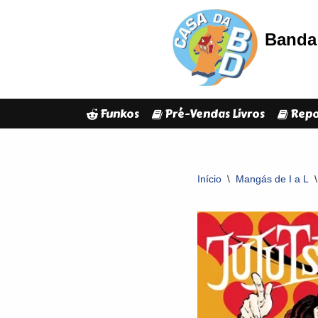
Banda 
Avançar
para
o
conteúdo
Funkos
Pré-Vendas Livros
Repo
Início
\
Mangás de I a L
\