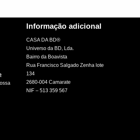
Informação adicional
CASA DA BD®
Universo da BD, Lda.
Bairro da Boavista
Rua Francisco Salgado Zenha lote
134
e
2680-004 Camarate
nossa
NIF – 513 359 567