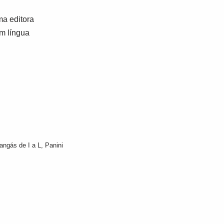
a editora
em língua
angás de I a L
,
Panini