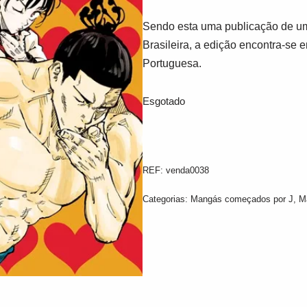
Sendo esta uma publicação de um
Brasileira, a edição encontra-se 
Portuguesa.
Esgotado
REF:
venda0038
Categorias:
Mangás começados por J
,
M