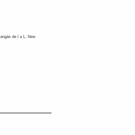
angás de I a L
,
New