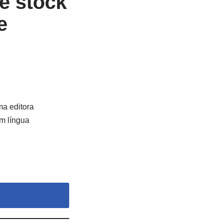
e stock
e
a editora
em língua