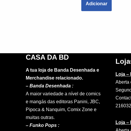
Adicionar
CASA DA BD
Loja
A tua loja de Banda Desenhada e
Loja –
Merchandise relacionado.
Aberta 
–
Banda Desenhada :
Segund
A maior variedade a nível de comics
Contac
e mangás das editoras Panini, JBC,
21603
Pipoca & Nanquim, Comix Zone e
muitas outras.
Loja –
– Funko Pops :
Aberta 