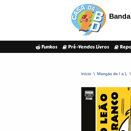
Banda 
Avançar
para
o
conteúdo
Funkos
Pré-Vendas Livros
Repo
Início
\
Mangás de I a L
\