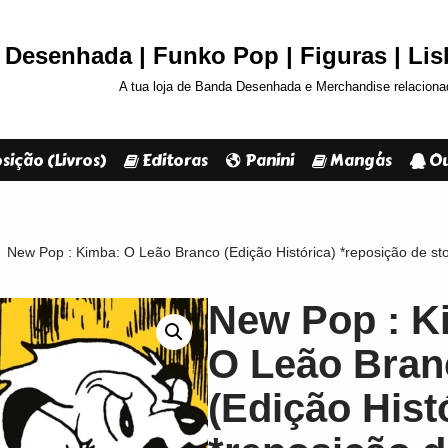
Desenhada | Funko Pop | Figuras | Li
A tua loja de Banda Desenhada e Merchandise relaciona
sição (Livros)
Editoras
Panini
Mangás
Ou
New Pop : Kimba: O Leão Branco (Edição Histórica) *reposição de sto
New Pop : K
O Leão Bran
(Edição Hist