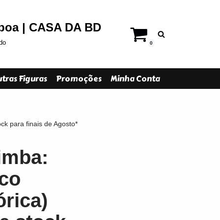
sboa | CASA DA BD
do
0
tras Figuras
Promoções
Minha Conta
ck para finais de Agosto*
imba:
co
órica)