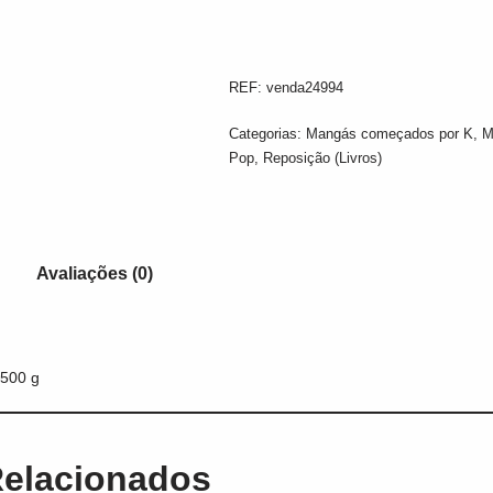
REF:
venda24994
Categorias:
Mangás começados por K
,
M
Pop
,
Reposição (Livros)
Avaliações (0)
500 g
Relacionados