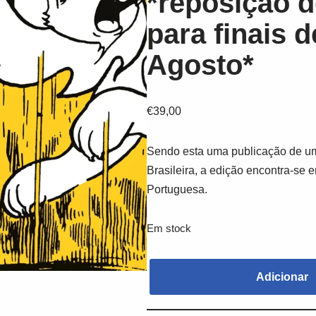
*reposição d
para finais d
Agosto*
€
39,00
Sendo esta uma publicação de um
Brasileira, a edição encontra-se 
Portuguesa.
Em stock
Adicionar