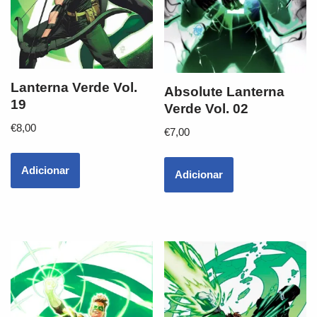
Lanterna Verde Vol.
Absolute Lanterna
19
Verde Vol. 02
€
8,00
€
7,00
Adicionar
Adicionar