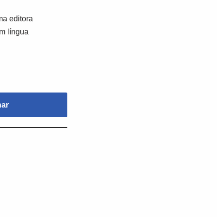
a editora
em língua
nar