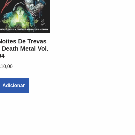
Noites De Trevas
: Death Metal Vol.
04
€
10,00
Adicionar