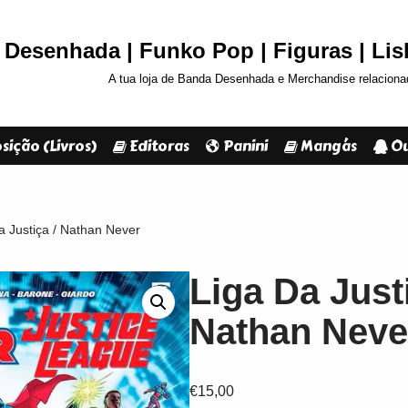
Desenhada | Funko Pop | Figuras | Li
A tua loja de Banda Desenhada e Merchandise relaciona
sição (Livros)
Editoras
Panini
Mangás
Ou
a Justiça / Nathan Never
Liga Da Justi
Nathan Neve
€
15,00