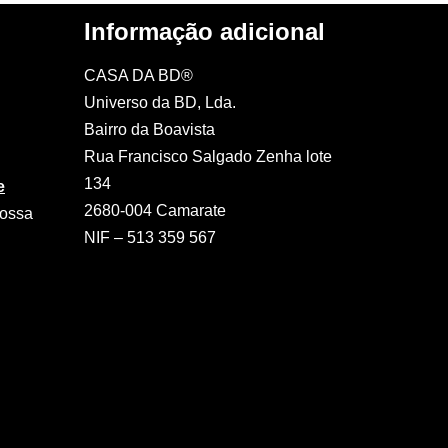
Informação adicional
CASA DA BD®
Universo da BD, Lda.
Bairro da Boavista
Rua Francisco Salgado Zenha lote
134
e
2680-004 Camarate
nossa
NIF – 513 359 567