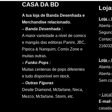
CASA DA BD
Loja
A tua loja de Banda Desenhada e
Loja –
Merchandise relacionado.
Aberta 
–
Banda Desenhada :
Segund
A maior variedade a nível de comics
Contac
e mangás das editoras Panini, JBC,
21603
Pipoca & Nanquim, Comix Zone e
muitas outras.
Loja –
– Funko Pops :
Aberta 
Muitas centenas de pops diferentes
Aberta 
e tudo disponível em stock.
Sem con
– Outras Figuras
Desde Diamond, Mcfarlane, Neca,
–
Local
Mezco, Mcfarlane, Storm, etc.
E-mail 
casad