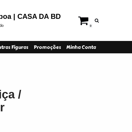
sboa | CASA DA BD
do
0
tras Figuras
Promoções
Minha Conta
ça /
r