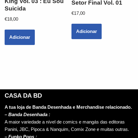
King Vol. 03 : Eu Sou
Setor Final Vol. 01
Suicida
€
17,00
€
18,00
Adicionar
Adicionar
CASA DA BD
A tua loja de Banda Desenhada e Merchandise relacionado.
–
Banda Desenhada :
A maior variedade a nível de comics e mangás das editoras
Panini, JBC, Pipoca & Nanquim, Comix Zone e muitas outras.
– Funko Pops :