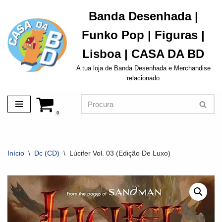
Banda Desenhada |
Avançar
Funko Pop | Figuras |
para
o
Lisboa | CASA DA BD
conteúdo
A tua loja de Banda Desenhada e Merchandise
relacionado
0
Início
\
Dc (CD)
\
Lúcifer Vol. 03 (Edição De Luxo)