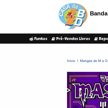
Banda 
Avançar
para
o
conteúdo
Funkos
Pré-Vendas Livros
Repo
Início
\
Mangás de M a O