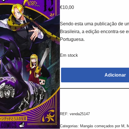
€
10,00
Sendo esta uma publicação de um
Brasileira, a edição encontra-se 
Portuguesa.
Em stock
Adicionar
REF:
venda25147
Categorias:
Mangás começados por M
,
M