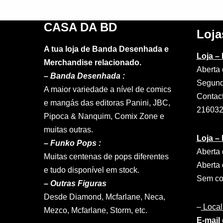
CASA DA BD
Loja
A tua loja de Banda Desenhada e
Loja –
Merchandise relacionado.
Aberta 
–
Banda Desenhada :
Segund
A maior variedade a nível de comics
Contac
e mangás das editoras Panini, JBC,
21603
Pipoca & Nanquim, Comix Zone e
muitas outras.
Loja –
– Funko Pops :
Aberta 
Muitas centenas de pops diferentes
Aberta 
e tudo disponível em stock.
Sem con
– Outras Figuras
Desde Diamond, Mcfarlane, Neca,
–
Local
Mezco, Mcfarlane, Storm, etc.
E-mail 