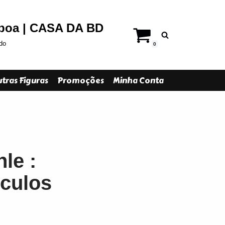
sboa | CASA DA BD
do
0
tras Figuras
Promoções
Minha Conta
le :
culos