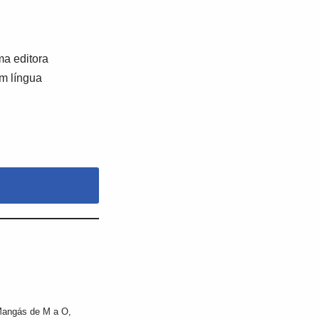
a editora
em língua
angás de M a O
,