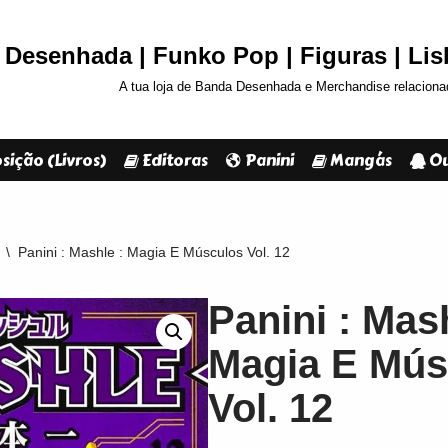
Desenhada | Funko Pop | Figuras | Li
A tua loja de Banda Desenhada e Merchandise relaciona
sição (Livros)
Editoras
Panini
Mangás
Ou
\
Panini : Mashle : Magia E Músculos Vol. 12
Panini : Mash
Magia E Mús
Vol. 12