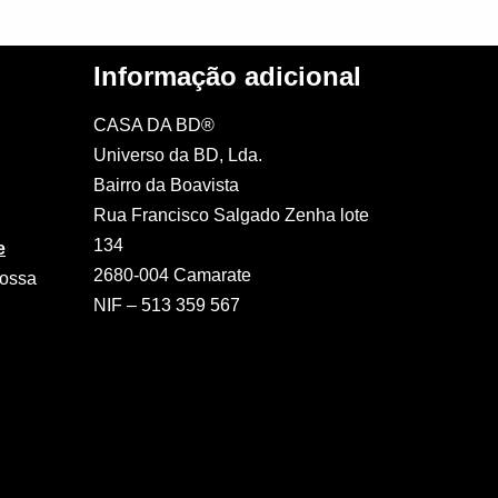
Informação adicional
CASA DA BD®
Universo da BD, Lda.
Bairro da Boavista
Rua Francisco Salgado Zenha lote
134
e
2680-004 Camarate
nossa
NIF – 513 359 567