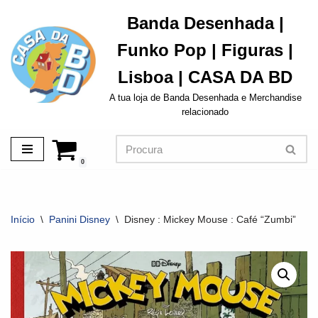
Banda Desenhada |
Avançar
Funko Pop | Figuras |
para
o
Lisboa | CASA DA BD
conteúdo
A tua loja de Banda Desenhada e Merchandise
relacionado
0
Início
\
Panini Disney
\
Disney : Mickey Mouse : Café “Zumbi”