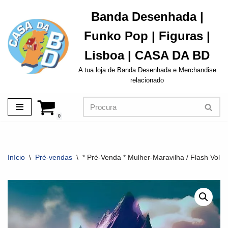
Banda Desenhada |
Avançar
Funko Pop | Figuras |
para
o
Lisboa | CASA DA BD
conteúdo
A tua loja de Banda Desenhada e Merchandise
relacionado
0
Início
\
Pré-vendas
\
* Pré-Venda * Mulher-Maravilha / Flash Vol. 