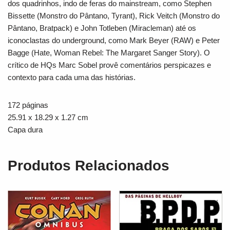
dos quadrinhos, indo de feras do mainstream, como Stephen
Bissette (M
onstro do Pântano, Tyrant
), Rick Veitch (
Monstro do
Pântano, Bratpack
) e John Totleben (
Miracleman
) até os
iconoclastas do underground, como Mark Beyer (
RAW
) e Peter
Bagge (
Hate, Woman Rebel: The Margaret Sanger Story
). O
crítico de HQs Marc Sobel provê comentários perspicazes e
contexto para cada uma das histórias.
172 páginas
25.91 x 18.29 x 1.27 cm
Capa dura
Produtos Relacionados