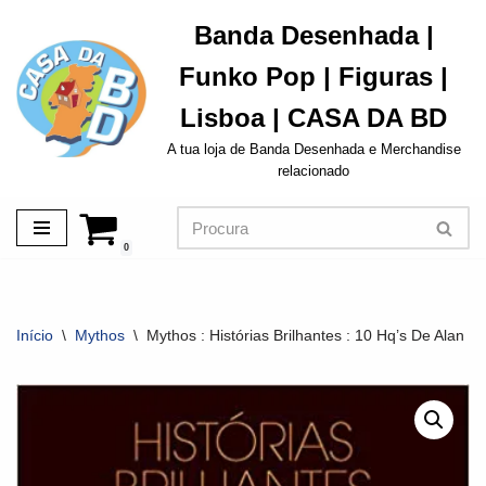
Banda Desenhada |
Avançar
Funko Pop | Figuras |
para
o
Lisboa | CASA DA BD
conteúdo
A tua loja de Banda Desenhada e Merchandise
relacionado
0
Início
\
Mythos
\
Mythos : Histórias Brilhantes : 10 Hq’s De Alan M