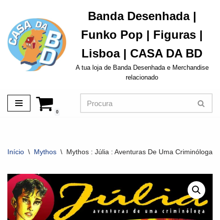
Banda Desenhada |
Avançar
Funko Pop | Figuras |
para
o
Lisboa | CASA DA BD
conteúdo
A tua loja de Banda Desenhada e Merchandise
relacionado
0
Início
\
Mythos
\
Mythos : Júlia : Aventuras De Uma Criminóloga Vo