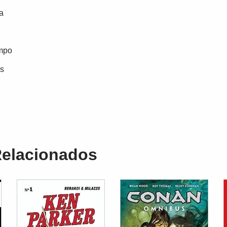
a
mpo
s
Relacionados