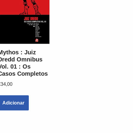
Mythos : Juiz
Dredd Omnibus
Vol. 01 : Os
Casos Completos
€
34,00
Adicionar