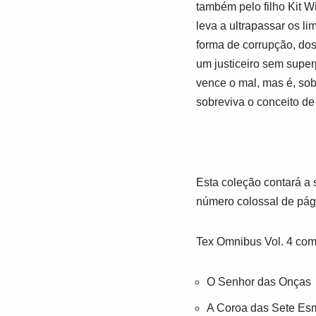
também pelo filho Kit Wi
leva a ultrapassar os li
forma de corrupção, dos
um justiceiro sem sup
vence o mal, mas é, sob
sobreviva o conceito d
Esta coleção contará a
número colossal de pág
Tex Omnibus Vol. 4 comp
O Senhor das Onças
A Coroa das Sete Es