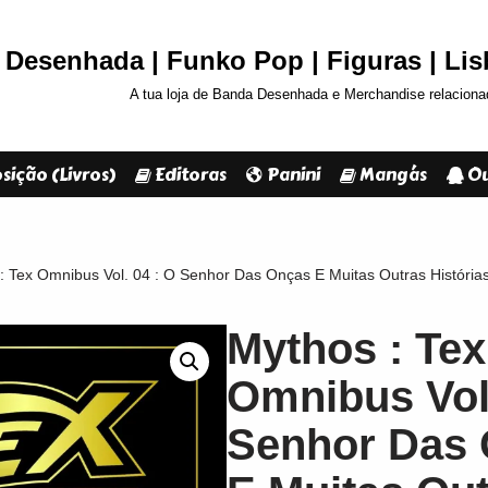
Desenhada | Funko Pop | Figuras | Li
A tua loja de Banda Desenhada e Merchandise relaciona
sição (Livros)
Editoras
Panini
Mangás
Ou
: Tex Omnibus Vol. 04 : O Senhor Das Onças E Muitas Outras História
Mythos : Tex
Omnibus Vol.
Senhor Das