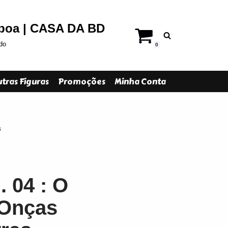
sboa | CASA DA BD
do
0
tras Figuras
Promoções
Minha Conta
s
 04 : O
 Onças