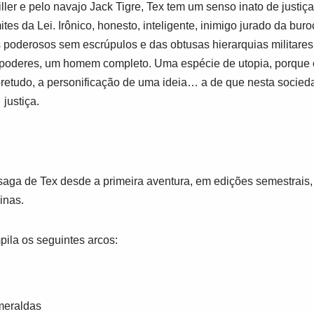
ller e pelo navajo Jack Tigre, Tex tem um senso inato de justiç
mites da Lei. Irônico, honesto, inteligente, inimigo jurado da bur
 poderosos sem escrúpulos e das obtusas hierarquias militares,
erpoderes, um homem completo. Uma espécie de utopia, porqu
retudo, a personificação de uma ideia… a de que nesta socied
e
justiça.
 saga de Tex desde a primeira aventura, em edições semestrai
inas.
ila os seguintes arcos:
meraldas