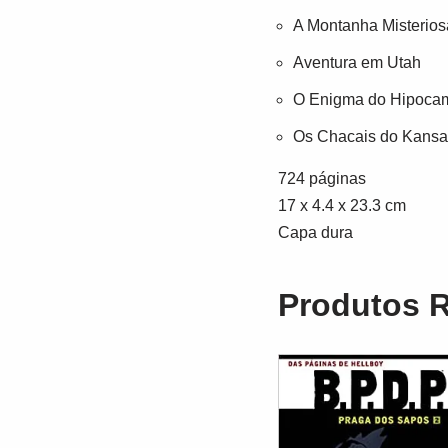
A Montanha Misterios
Aventura em Utah
O Enigma do Hipoca
Os Chacais do Kansa
724 páginas
17 x 4.4 x 23.3 cm
Capa dura
Produtos 