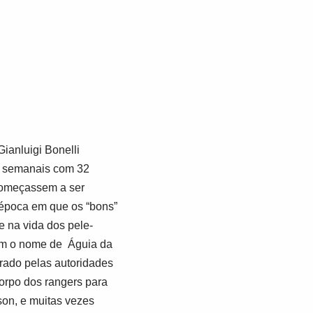
Gianluigi Bonelli
s semanais com 32
 começassem a ser
 época em que os “bons”
e na vida dos pele-
 com o nome de
Águia da
urado pelas autoridades
corpo dos rangers para
son, e muitas vezes