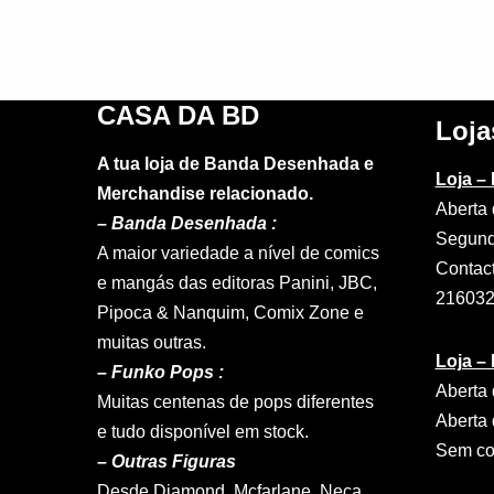
CASA DA BD
Loja
A tua loja de Banda Desenhada e
Loja –
Merchandise relacionado.
Aberta 
–
Banda Desenhada :
Segund
A maior variedade a nível de comics
Contac
e mangás das editoras Panini, JBC,
21603
Pipoca & Nanquim, Comix Zone e
muitas outras.
Loja –
– Funko Pops :
Aberta 
Muitas centenas de pops diferentes
Aberta 
e tudo disponível em stock.
Sem con
– Outras Figuras
Desde Diamond, Mcfarlane, Neca,