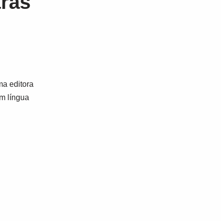
tras
a editora
em língua