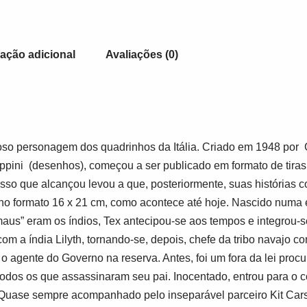
ação adicional
Avaliações (0)
moso personagem dos quadrinhos da Itália. Criado em 1948 por
ppini
(desenhos), começou a ser publicado em formato de tira
esso que alcançou levou a que, posteriormente, suas histórias
 no formato 16 x 21 cm, como acontece até hoje. Nascido numa
aus” eram os índios, Tex antecipou-se aos tempos e integrou-s
om a índia Lilyth, tornando-se, depois, chefe da tribo navajo
 agente do Governo na reserva. Antes, foi um fora da lei proc
 todos os que assassinaram seu pai. Inocentado, entrou para o 
. Quase sempre acompanhado pelo inseparável parceiro Kit Car