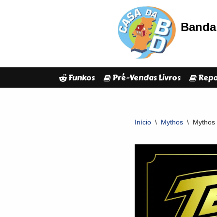
Banda 
Avançar
para
o
conteúdo
Funkos
Pré-Vendas Livros
Repo
Início
\
Mythos
\
Mythos 