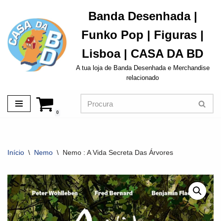
Banda Desenhada |
Avançar
Funko Pop | Figuras |
para
o
Lisboa | CASA DA BD
conteúdo
A tua loja de Banda Desenhada e Merchandise
relacionado
0
Início
\
Nemo
\
Nemo : A Vida Secreta Das Árvores