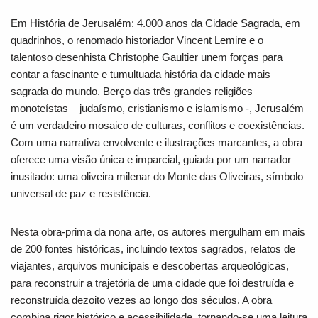
Em História de Jerusalém: 4.000 anos da Cidade Sagrada, em
quadrinhos, o renomado historiador Vincent Lemire e o
talentoso desenhista Christophe Gaultier unem forças para
contar a fascinante e tumultuada história da cidade mais
sagrada do mundo. Berço das três grandes religiões
monoteístas – judaísmo, cristianismo e islamismo -, Jerusalém
é um verdadeiro mosaico de culturas, conflitos e coexistências.
Com uma narrativa envolvente e ilustrações marcantes, a obra
oferece uma visão única e imparcial, guiada por um narrador
inusitado: uma oliveira milenar do Monte das Oliveiras, símbolo
universal de paz e resistência.
Nesta obra-prima da nona arte, os autores mergulham em mais
de 200 fontes históricas, incluindo textos sagrados, relatos de
viajantes, arquivos municipais e descobertas arqueológicas,
para reconstruir a trajetória de uma cidade que foi destruída e
reconstruída dezoito vezes ao longo dos séculos. A obra
combina rigor histórico e acessibilidade, tornando-se uma leitura