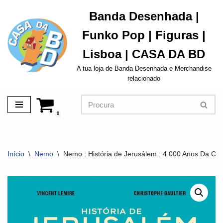
Banda Desenhada |
Avançar
Funko Pop | Figuras |
para
o
Lisboa | CASA DA BD
conteúdo
A tua loja de Banda Desenhada e Merchandise
relacionado
0
Início
\
Nemo
\
Nemo : História de Jerusálem : 4.000 Anos Da C