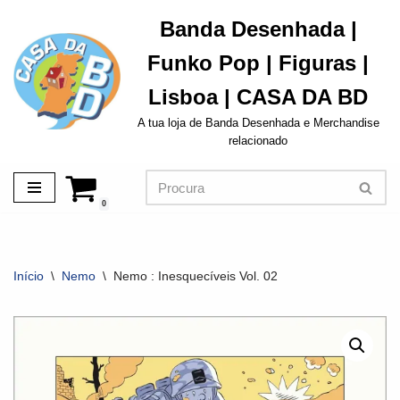
Banda Desenhada |
Avançar
Funko Pop | Figuras |
para
o
Lisboa | CASA DA BD
conteúdo
A tua loja de Banda Desenhada e Merchandise
relacionado
0
Início
\
Nemo
\
Nemo : Inesquecíveis Vol. 02