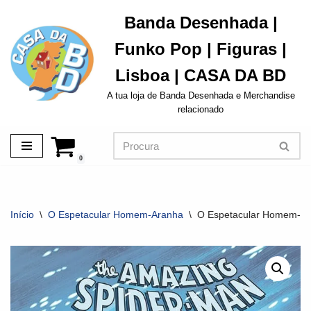
Banda Desenhada |
Avançar
Funko Pop | Figuras |
para
o
Lisboa | CASA DA BD
conteúdo
A tua loja de Banda Desenhada e Merchandise
relacionado
0
Início
\
O Espetacular Homem-Aranha
\
O Espetacular Homem-Ara