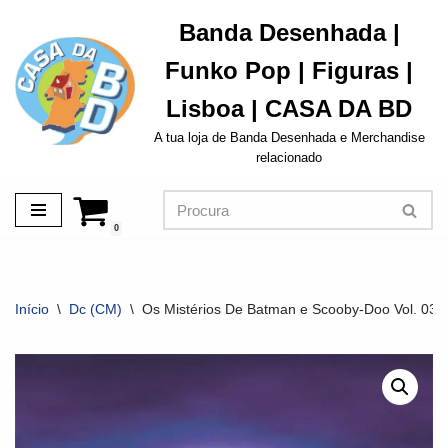
Banda Desenhada |
Avançar
Funko Pop | Figuras |
para
o
Lisboa | CASA DA BD
conteúdo
A tua loja de Banda Desenhada e Merchandise
relacionado
0
Início
\
Dc (CM)
\
Os Mistérios De Batman e Scooby-Doo Vol. 03