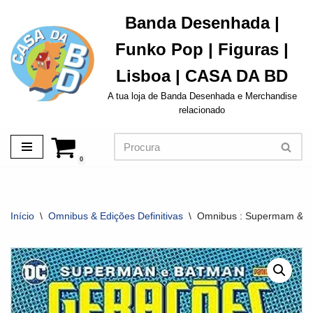
Banda Desenhada |
Avançar
Funko Pop | Figuras |
para
o
Lisboa | CASA DA BD
conteúdo
A tua loja de Banda Desenhada e Merchandise
relacionado
0
Início
\
Omnibus & Edições Definitivas
\
Omnibus : Supermam & B