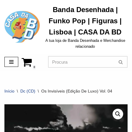
Banda Desenhada |
Avançar
Funko Pop | Figuras |
para
o
Lisboa | CASA DA BD
conteúdo
A tua loja de Banda Desenhada e Merchandise
relacionado
0
Início
\
Dc (CD)
\
Os Invisíveis (Edição De Luxo) Vol. 04