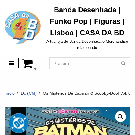
Banda Desenhada |
Avançar
Funko Pop | Figuras |
para
o
Lisboa | CASA DA BD
conteúdo
A tua loja de Banda Desenhada e Merchandise
relacionado
0
Início
\
Dc (CM)
\
Os Mistérios De Batman & Scooby-Doo! Vol. 06