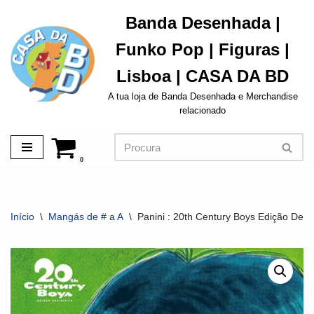
Banda Desenhada |
Avançar
Funko Pop | Figuras |
para
o
Lisboa | CASA DA BD
conteúdo
A tua loja de Banda Desenhada e Merchandise
relacionado
0
Início
\
Mangás de # a A
\
Panini : 20th Century Boys Edição Defini