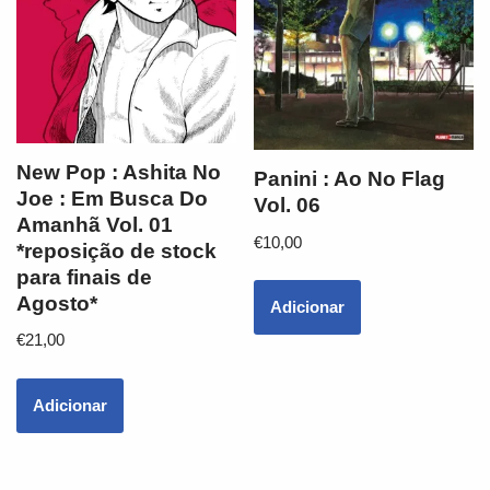
New Pop : Ashita No
Panini : Ao No Flag
Joe : Em Busca Do
Vol. 06
Amanhã Vol. 01
€
10,00
*reposição de stock
para finais de
Agosto*
Adicionar
€
21,00
Adicionar