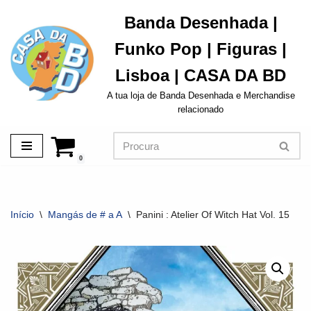
Banda Desenhada |
Avançar
Funko Pop | Figuras |
para
o
Lisboa | CASA DA BD
conteúdo
A tua loja de Banda Desenhada e Merchandise
relacionado
0
Início
\
Mangás de # a A
\
Panini : Atelier Of Witch Hat Vol. 15