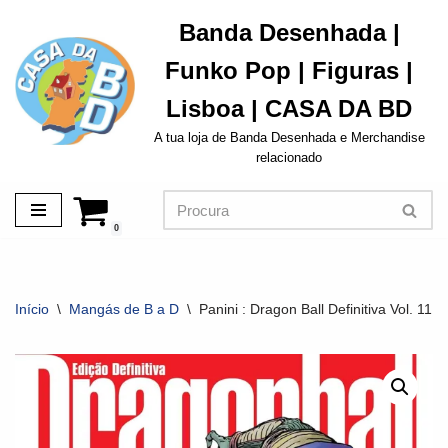
Banda Desenhada |
Avançar
Funko Pop | Figuras |
para
o
Lisboa | CASA DA BD
conteúdo
A tua loja de Banda Desenhada e Merchandise
relacionado
0
Início
\
Mangás de B a D
\
Panini : Dragon Ball Definitiva Vol. 11