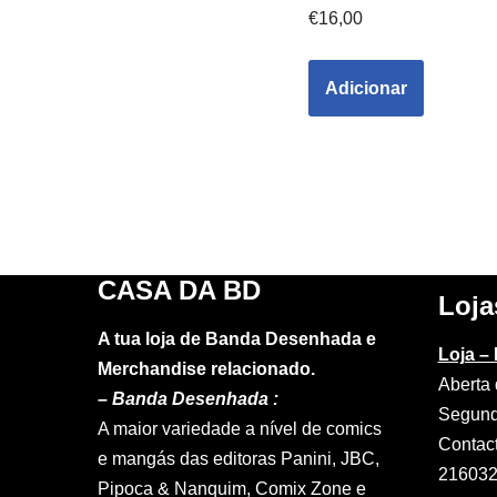
€
16,00
Adicionar
CASA DA BD
Loja
A tua loja de Banda Desenhada e
Loja –
Merchandise relacionado.
Aberta 
–
Banda Desenhada :
Segund
A maior variedade a nível de comics
Contac
e mangás das editoras Panini, JBC,
21603
Pipoca & Nanquim, Comix Zone e