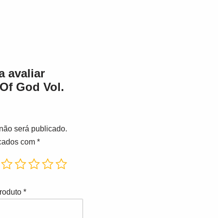
a avaliar
 Of God Vol.
não será publicado.
rcados com
*
produto
*