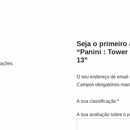
Seja o primeiro 
“Panini : Tower
13”
iações.
O seu endereço de email 
Campos obrigatórios ma
A sua classificação
*
A sua avaliação sobre o 