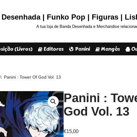
Desenhada | Funko Pop | Figuras | Li
A tua loja de Banda Desenhada e Merchandise relaciona
sição (Livros)
Editoras
Panini
Mangás
Ou
\
Panini : Tower Of God Vol. 13
Panini : Tow
God Vol. 13
€
15,00