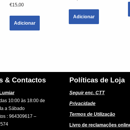
€
15,00
Adicionar
Adicionar
s & Contactos
Políticas de Loja
 Lumiar
Seguir enc. CTT
das 10:00 às 18:00 de
Privacidade
a a Sábado
Termos de Utilização
tos : 964309617 –
2574
Livro de reclamações onlin