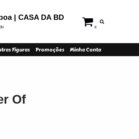
sboa | CASA DA BD
do
0
tras Figuras
Promoções
Minha Conta
er Of