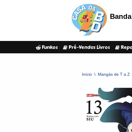
Banda 
Avançar
para
o
conteúdo
Funkos
Pré-Vendas Livros
Repo
Início
\
Mangás de T a Z