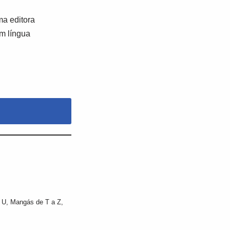
a editora
em língua
 U
,
Mangás de T a Z
,