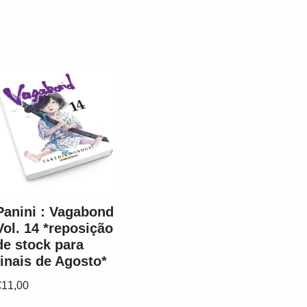
Panini : Vagabond
Vol. 14 *reposição
de stock para
finais de Agosto*
€
11,00