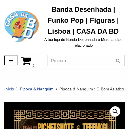
Banda Desenhada |
Avançar
Funko Pop | Figuras |
para
o
Lisboa | CASA DA BD
conteúdo
A tua loja de Banda Desenhada e Merchandise
relacionado
0
Início
\
Pipoca & Nanquim
\
Pipoca & Nanquim : O Bom Asiático