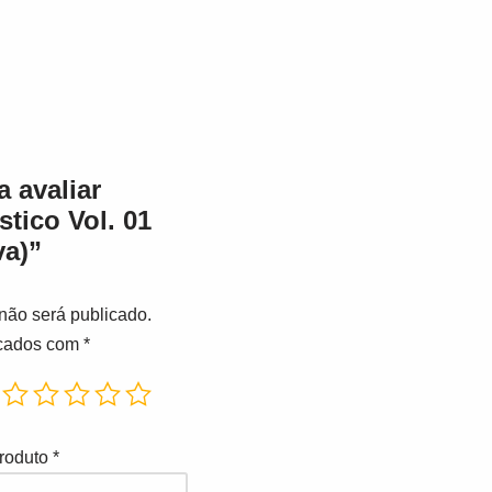
a avaliar
tico Vol. 01
va)”
não será publicado.
rcados com
*
produto
*