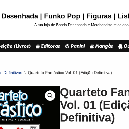
Desenhada | Funko Pop | Figuras | Li
A tua loja de Banda Desenhada e Merchandise relaciona
sição (Livros)
Editoras
Panini
Mangás
Ou
 Definitivas
\
Quarteto Fantástico Vol. 01 (Edição Definitiva)
Quarteto Fan
Vol. 01 (Edi
Definitiva)