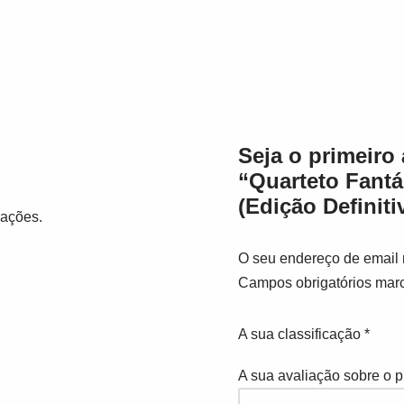
Seja o primeiro 
“Quarteto Fantás
(Edição Definiti
iações.
O seu endereço de email 
Campos obrigatórios ma
A sua classificação
*
A sua avaliação sobre o 