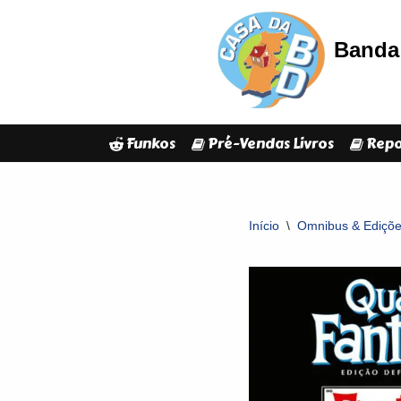
Banda 
Avançar
para
o
conteúdo
Funkos
Pré-Vendas Livros
Repo
Início
\
Omnibus & Edições