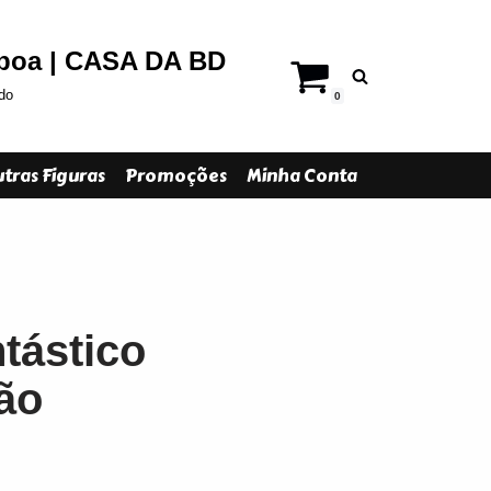
sboa | CASA DA BD
do
0
tras Figuras
Promoções
Minha Conta
tástico
ção