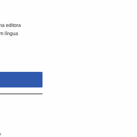
a editora
em língua
s