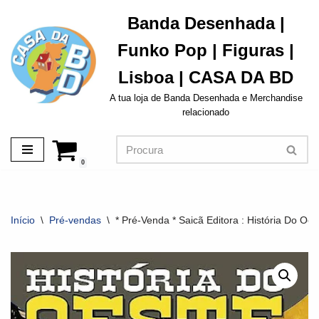
Banda Desenhada |
Avançar
Funko Pop | Figuras |
para
o
Lisboa | CASA DA BD
conteúdo
A tua loja de Banda Desenhada e Merchandise
relacionado
0
Início
\
Pré-vendas
\
* Pré-Venda * Saicã Editora : História Do Oes