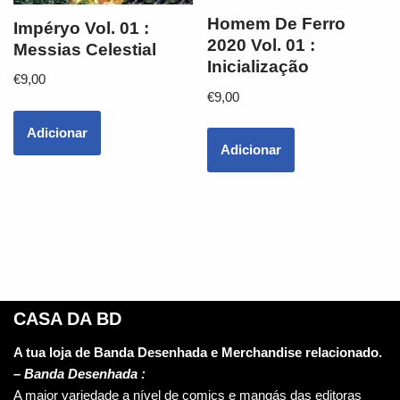
Homem De Ferro
Impéryo Vol. 01 :
2020 Vol. 01 :
Messias Celestial
Inicialização
€
9,00
€
9,00
Adicionar
Adicionar
CASA DA BD
A tua loja de Banda Desenhada e Merchandise relacionado.
–
Banda Desenhada :
A maior variedade a nível de comics e mangás das editoras