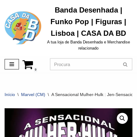
Banda Desenhada |
Avançar
Funko Pop | Figuras |
para
o
Lisboa | CASA DA BD
conteúdo
A tua loja de Banda Desenhada e Merchandise
relacionado
0
Início
\
Marvel (CM)
\
A Sensacional Mulher-Hulk : Jen-Sensaciona