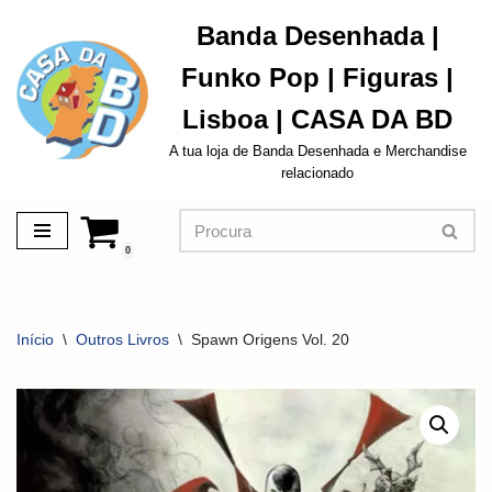
Banda Desenhada |
Avançar
Funko Pop | Figuras |
para
o
Lisboa | CASA DA BD
conteúdo
A tua loja de Banda Desenhada e Merchandise
relacionado
0
Início
\
Outros Livros
\
Spawn Origens Vol. 20