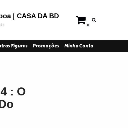
sboa | CASA DA BD
do
0
tras Figuras
Promoções
Minha Conta
4 : O
 Do