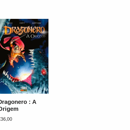
Dragonero : A
Origem
€
36,00