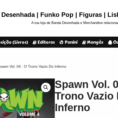
Desenhada | Funko Pop | Figuras | Li
A tua loja de Banda Desenhada e Merchandise relaciona
sição (Livros)
Editoras
Panini
Mangás
Ou
pawn Vol. 04 : O Trono Vazio Do Inferno
Spawn Vol. 0
Trono Vazio
Inferno