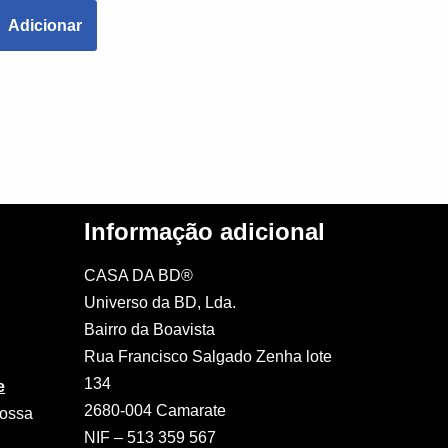
Adicionar
Informação adicional
CASA DA BD®
Universo da BD, Lda.
Bairro da Boavista
Rua Francisco Salgado Zenha lote
134
e
2680-004 Camarate
nossa
NIF – 513 359 567