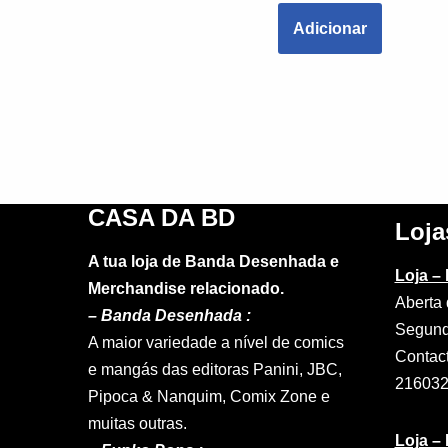
Adicionar
CASA DA BD
Loja
A tua loja de Banda Desenhada e
Loja –
Merchandise relacionado.
Aberta 
–
Banda Desenhada :
Segund
A maior variedade a nível de comics
Contac
e mangás das editoras Panini, JBC,
21603
Pipoca & Nanquim, Comix Zone e
muitas outras.
Loja –