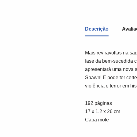
Descrição
Avalia
Mais reviravoltas na s
fase da bem-sucedida cr
apresentará uma nova s
Spawn! E pode ter cert
violência e terror em h
192 páginas
17 x 1.2 x 26 cm
Capa mole