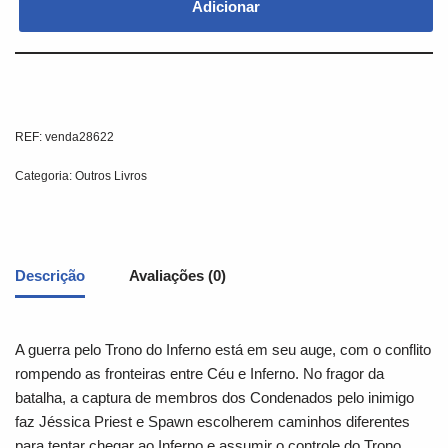
Adicionar
REF:
venda28622
Categoria:
Outros Livros
Descrição
Avaliações (0)
A guerra pelo Trono do Inferno está em seu auge, com o conflito
rompendo as fronteiras entre Céu e Inferno. No fragor da
batalha, a captura de membros dos Condenados pelo inimigo
faz Jéssica Priest e Spawn escolherem caminhos diferentes
para tentar chegar ao Inferno e assumir o controle do Trono,