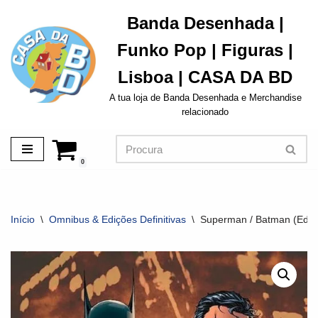
Banda Desenhada |
Avançar
Funko Pop | Figuras |
para
o
Lisboa | CASA DA BD
conteúdo
A tua loja de Banda Desenhada e Merchandise
relacionado
0
Início
\
Omnibus & Edições Definitivas
\
Superman / Batman (Ediçã