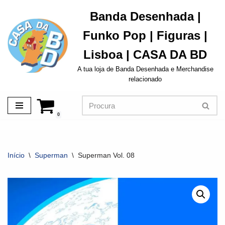
Banda Desenhada |
Avançar
Funko Pop | Figuras |
para
o
Lisboa | CASA DA BD
conteúdo
A tua loja de Banda Desenhada e Merchandise
relacionado
0
Início
\
Superman
\
Superman Vol. 08