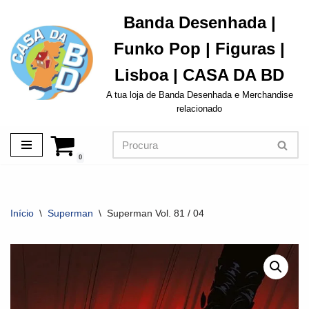
Banda Desenhada |
Avançar
Funko Pop | Figuras |
para
o
Lisboa | CASA DA BD
conteúdo
A tua loja de Banda Desenhada e Merchandise
relacionado
0
Início
\
Superman
\
Superman Vol. 81 / 04